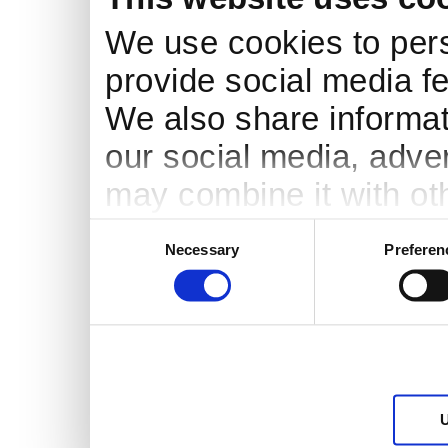
We use cookies to pers
provide social media fe
We also share informati
our social media, adve
may combine it with ot
to them or that they’ve
Consent
Necessary
Preferen
Selection
services.
U