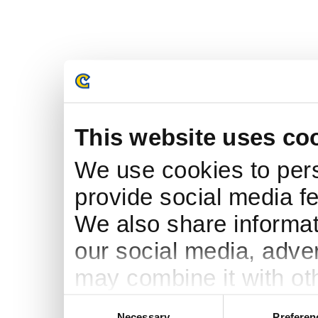
This website uses co
We use cookies to pers
provide social media fe
We also share informati
our social media, adve
may combine it with ot
to them or that they’ve
Consent
Necessary
Preferen