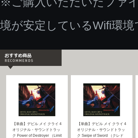
※ご購入いただいたファ
境が安定しているWifi環
【単曲】デビル メイ クライ 4
【単曲】デビル メイ クライ 4
オリジナル・サウンドトラッ
オリジナル・サウンドトラッ
ク Power of Destroyer （Limit
ク Swipe of Sword （クレド