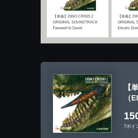
【単曲】DINO CRISIS 2
【単曲】DINO
ORIGINAL SOUNDTRACK
ORIGINAL
Farewell to David
Electric Div
【単曲
（El
15
7ポイ