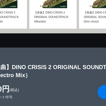
 CRISIS 2
【単曲】DINO CRISIS 2
【単曲】DINO CRI
 SOUNDTRACK
ORIGINAL SOUNDTRACK
ORIGINAL SOU
ide
Attraction
Dino crisis2
】DINO CRISIS 2 ORIGINAL SOUNDTRA
ectro Mix）
0円
(税込)
ント付与