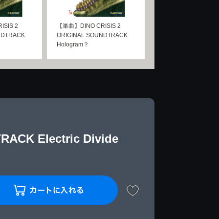
SIS 2
【単曲】DINO CRISIS 2
NDTRACK
ORIGINAL SOUNDTRACK
Hologram？
CK Electric Divide