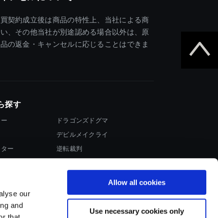
売買契約成立後は商品の特性上、当社による商
違い、その他当社が別途認める場合以外は、原
商品の返金・キャンセルに応じることはできま
ら探す
ター
ドラゴンズドグマ
デビルメイクライ
イター
逆転裁判
大神
Allow all cookies
alyse our
ing and
Use necessary cookies only
r that