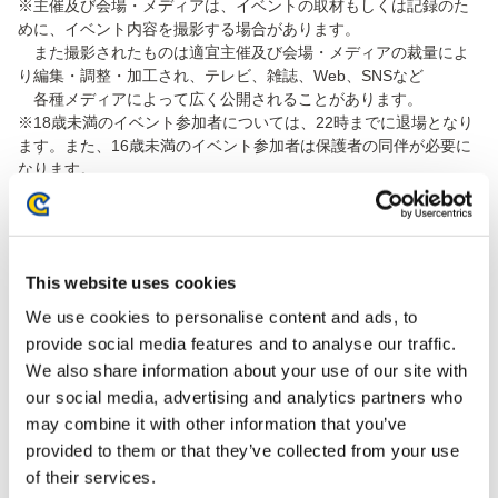
※主催及び会場・メディアは、イベントの取材もしくは記録のた
めに、イベント内容を撮影する場合があります。
また撮影されたものは適宜主催及び会場・メディアの裁量によ
り編集・調整・加工され、テレビ、雑誌、Web、SNSなど
各種メディアによって広く公開されることがあります。
※18歳未満のイベント参加者については、22時までに退場となり
ます。また、16歳未満のイベント参加者は保護者の同伴が必要に
なります。
※会場への飲料の持ち込みは、ラベルをはがした水のみとなりま
す。
※食べ物については、持ち込み禁止となります。
※会場および会場入居ビル敷地内での飲酒は禁止とします。
This website uses cookies
※会場フロアのみならず、トイレ、階段、エントランス、エレベ
ーターホールなど会場入居ビル敷地全体が禁煙となります。
We use cookies to personalise content and ads, to
また、会場付近の路上も中野区の条例により禁煙エリアに指定
provide social media features and to analyse our traffic.
されていますので、喫煙はご遠慮ください。
We also share information about your use of our site with
※本イベント会場にはエレベーター・エスカレーター等の設備は
our social media, advertising and analytics partners who
付帯しておりません。
may combine it with other information that you’ve
安全上の理由から階段の使用が難しい場合には入場をお断りさ
せていただく場合がございます。あらかじめご了承いただけます
provided to them or that they’ve collected from your use
と幸いです。
of their services.