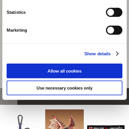
『モンスターハンターワイルズ』シーンイラストTシャツ
Statistics
3（アイルー＆回復ミツムシ）ホワイト XL
選択中の商品
Marketing
XLサイズ / アイルー＆回復ミ
ツムシ ホワイト
商品を選びなおす
Show details
4,480円
(税込)
224ポイント付与
Allow all cookies
Use necessary cookies only
おすすめ商品