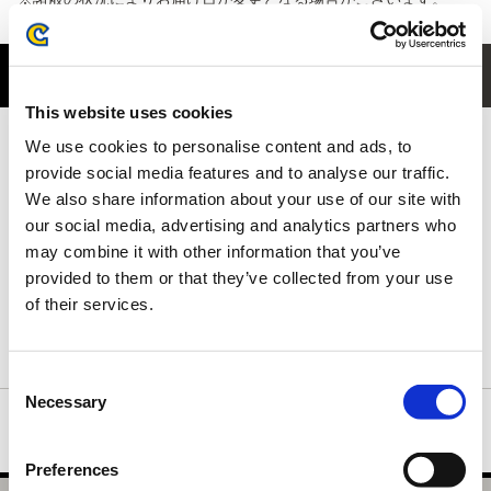
商品紹介
This website uses cookies
フロントには、ハンターを支える頼もしい相棒 オトモアイルー
We use cookies to personalise content and ads, to
が、回復アイテムでおなじみの
provide social media features and to analyse our traffic.
“回復ミツムシ”を届けてくれる微笑ましいワンシーンをデザイン。
We also share information about your use of our site with
思わず和む、シリーズらしいユーモラスなイラストが魅力です。
our social media, advertising and analytics partners who
背ネック下には、ハンターの拠点となる簡易キャンプをさりげな
may combine it with other information that you’ve
く配置。
世界観を感じられる、ファン心をくすぐる一枚に仕上がっていま
provided to them or that they’ve collected from your use
す。
of their services.
ネックリブは丈夫で形の良い襟元を保つダブルステッチ仕様で
す。
Consent
Necessary
Selection
Preferences