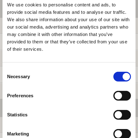
We use cookies to personalise content and ads, to
ご利用情報
provide social media features and to analyse our traffic.
We also share information about your use of our site with
初めての方へ
our social media, advertising and analytics partners who
may combine it with other information that you’ve
provided to them or that they’ve collected from your use
ご利用ガイド
of their services.
よくある質問
Consent
お問い合わせ
Necessary
Selection
提携サイト募集
Preferences
会員メニュー
Statistics
ログイン
Marketing