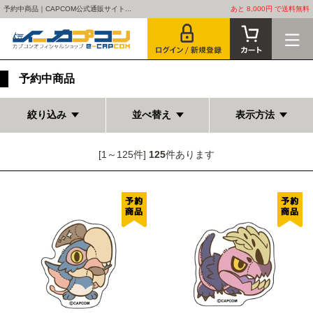
予約中商品｜CAPCOM公式通販サイト...
あと 8,000円 で送料無料
予約中商品
絞り込み
並べ替え
表示方法
[1～125件]
125
件あります