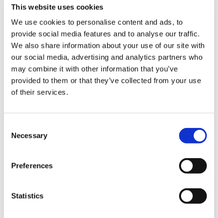
This website uses cookies
We use cookies to personalise content and ads, to
provide social media features and to analyse our traffic.
We also share information about your use of our site with
our social media, advertising and analytics partners who
may combine it with other information that you’ve
provided to them or that they’ve collected from your use
of their services.
モンスターハンターワイルズ モ
カプコンフィギュアビルダー
ンスターアイコン メタルキーホ
クリエイターズモデル 海竜 ラギ
ルダー BOX（1BOX/10個入り）
アクルス 【復刻版】
10月お届け分
Consent
8,800円
13,200円
Necessary
(税込)
(税込)
Selection
Preferences
Statistics