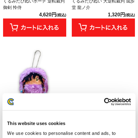
くるみたぴぬいポーチ 逆転裁判
くるみたぴぬい 大逆転裁判 成歩
御剣 怜侍
堂 龍ノ介
4,620円
1,320円
(税込)
(税込)
【オフィシャルショップ限定】
This website uses cookies
くるみたぴぬい ストリートファ
イター6 ボシュ
We use cookies to personalise content and ads, to
1,320円
(税込)