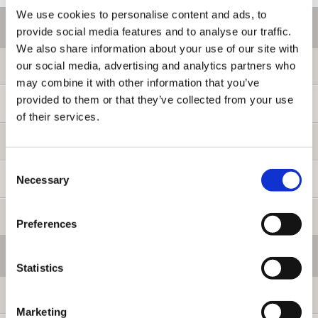
We use cookies to personalise content and ads, to
ご利用情報
provide social media features and to analyse our traffic.
We also share information about your use of our site with
our social media, advertising and analytics partners who
初めての方へ
may combine it with other information that you’ve
provided to them or that they’ve collected from your use
ご利用ガイド
of their services.
よくある質問
Consent
Necessary
お問い合わせ
Selection
提携サイト募集
Preferences
会員メニュー
Statistics
ログイン
Marketing