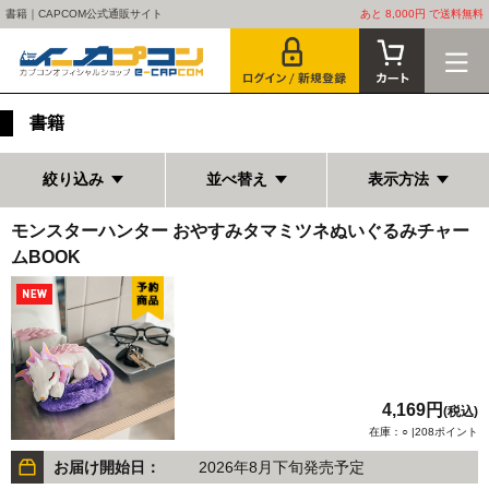
書籍｜CAPCOM公式通販サイト
あと 8,000円 で送料無料
書籍
絞り込み
並べ替え
表示方法
モンスターハンター おやすみタマミツネぬいぐるみチャー
ムBOOK
4,169円
(税込)
在庫：○ |208ポイント
お届け開始日：
2026年8月下旬発売予定