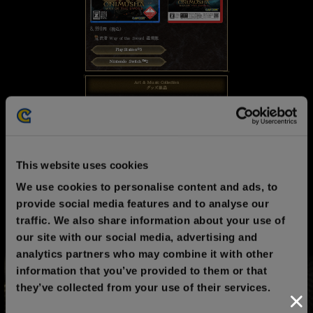
8,990
円（税込）
鬼武者 Way of the Sword
通常版
PlayStation®5
Nintendo Switch™2
Art & Music Collection
グッズ単品
This website uses cookies
8,800
円（税込）
鬼武者 Way of the Sword -
Art Book
We use cookies to personalise content and ads, to
鬼武者 Way of the Sword -
Vinyl Soundtrack
グッズ単品
provide social media features and to analyse our
traffic. We also share information about your use of
our site with our social media, advertising and
analytics partners who may combine it with other
Art & Music Collection
アート&ミュージックコレクション
information that you’ve provided to them or that
今作のために制作された
they’ve collected from your use of their services.
各種アートを収録したアートブックと
厳選したBGMを収録したLPレコードが
セットになったコレクションアイテムです。
特製スリーブケースに収めてお届けします！