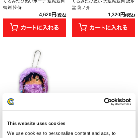
くるみたぴぬいポーチ 逆転裁判
くるみたぴぬい 大逆転裁判 成歩
御剣 怜侍
堂 龍ノ介
4,620円
1,320円
(税込)
(税込)
【オフィシャルショップ限定】
This website uses cookies
くるみたぴぬい ストリートファ
イター6 ボシュ
We use cookies to personalise content and ads, to
1,320円
(税込)