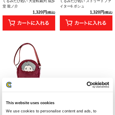
くるみたぴぬい 大逆転裁判 成歩
くるみたぴぬい ストリートファ
堂 龍ノ介
イター6 ボシュ
1,320円
1,320円
(税込)
(税込)
【オフィシャルショップ限定】
This website uses cookies
くるみたぴぬいポーチ 逆転裁判
御剣 怜侍
We use cookies to personalise content and ads, to
4,620円
(税込)