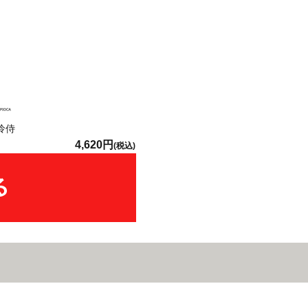
怜侍
4,620円
(税込)
。