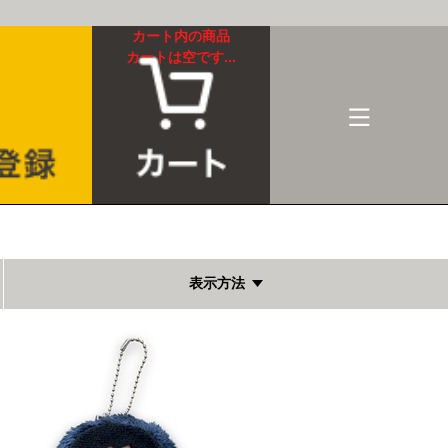
カート内の商品
カートは空です...
表示方法