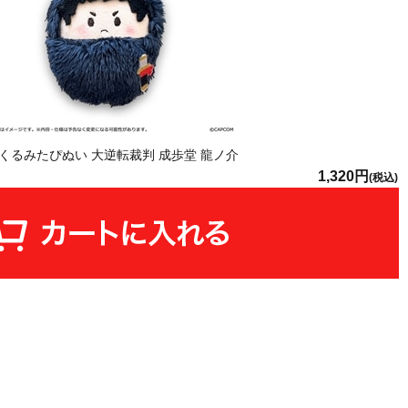
るみたぴぬい 大逆転裁判 成歩堂 龍ノ介
1,320円
(税込)