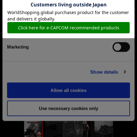
エディション』には
重厚感あるアートがデ
Preferences
ザインされたスチールブックと
本作の主人
公である「グレース・アッシュクロフト」の
Statistics
アクリルスタンドを
特製スリーブBOXに収
めたセット版も登場！
Marketing
Show details
Allow all cookies
Use necessary cookies only