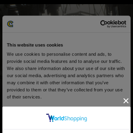
COLLECTOR'S
This website uses cookies
We use cookies to personalise content and ads, to
provide social media features and to analyse our traffic.
We also share information about your use of our site with
EDITION
our social media, advertising and analytics partners who
may combine it with other information that you’ve
provided to them or that they’ve collected from your use
of their services.
コレクターズエディション
Consent
Necessary
Selection
『バイオハザード レクイエム コレクターズ