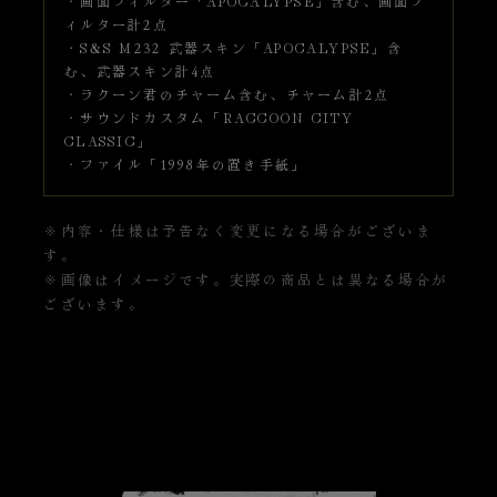
・画面フィルター「APOCALYPSE」含む、画面フ
ィルター計2点
・S&S M232 武器スキン「APOCALYPSE」含
む、武器スキン計4点
・ラクーン君のチャーム含む、チャーム計2点
・サウンドカスタム「RACCOON CITY
CLASSIC」
・ファイル「1998年の置き手紙」
※内容・仕様は予告なく変更になる場合がございま
す。
※画像はイメージです。実際の商品とは異なる場合が
ございます。