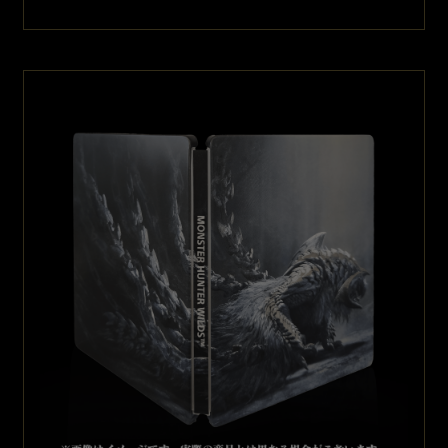
Q
今回『モンスターハンターワイルズ』とのコラボレーションとい
うことで、 『モンスターハンター』への印象、また、その中での『モン
スターハンターワイルズ』への印象も伺えればと思います。
A
初代からいまだにプレイさせて頂いている思い入れのある作
品です。
無骨な世界観とアクション性、そしてモンスターを平凡なエネミー
としてではなくあくまでゲーム内の生物として、生態系やバックボ
ーンなども描いている点などが個人的に刺さったのかなと思いま
す。
これまでの20年の歳月の中で着実に進化してきたゲーム性がワイ
ルズでさらに革新的に変化する事は既存公開情報とオープンベー
タテストからもひしひしと感じており、新たな体験が出来ることを