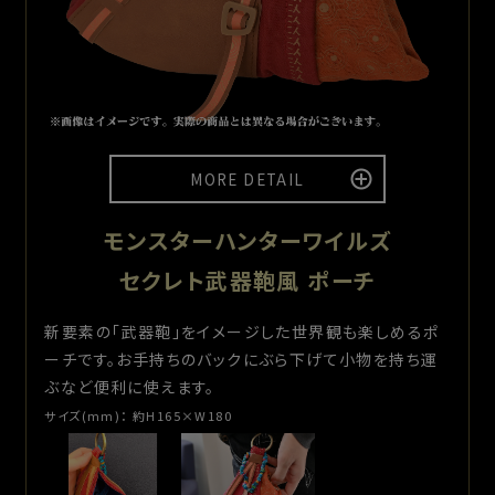
MORE DETAIL
モンスターハンターワイルズ
セクレト武器鞄風 ポーチ
新要素の「武器鞄」をイメージした世界観も楽しめるポ
ーチです。お手持ちのバックにぶら下げて小物を持ち運
ぶなど便利に使えます。
サイズ(mm)：
約H165×W180
※上記画像は『セクレト折りたたみ自転車』ではございません。