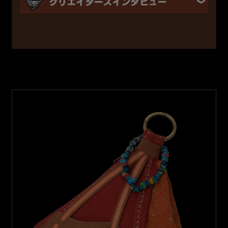
『セクレト折りたたみ自転車』のデザインを担当されたKさんに
様々な観点からインタビューを実施しました。
Q
ベースとなったK9Xはどんな自転車？
A
出来るだけ小さい折り畳み自転車が欲しいけど走りにも妥協
したく無い、そんな欲張りな方にオススメしたい16インチ最新モデ
ルです。
小さな本体に高い走行性能、安定性、拡張性を持たせた、ロードバ
イクオーナーのセカンドバイクとしても十分な性能を発揮するマル
チコンパクトバイクです。
ちなみにモデル名の読み、ケーナインクロスのクロスはクロスオ
ーバー(境界を越えて交じり合うこと)からもじった物であり、 まさ
に今回のコラボを暗示していたかの様な意味となります。