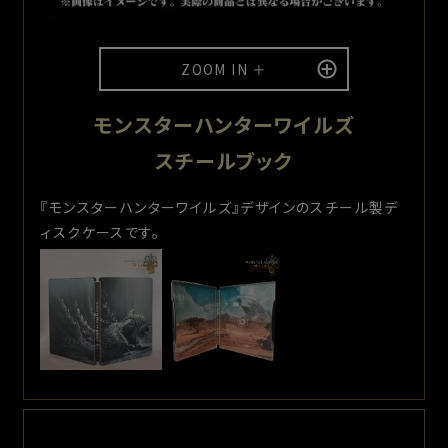
非常に楽しみにしております。
Q
ZOOM IN ＋
最後に、セクレト自転車をご予約頂いた、そして購入を検討さ
れている方にメッセージをお願い致します。
モンスターハンターワイルズ
A
スチールブック
今回の「セクレト自転車」はカプコンさんと話し合った結果、自
分たちが本当に納得できるものにしようという結論に至り、 その
結果、ゲーム発売日から数ヶ月お待たせすることになってしまいま
『モンスターハンターワイルズ』デザインのスチール製デ
した。
ィスクケースです。
その上、これだけの高額な製品をイメージのみの現段階で購入に
踏み切って頂いたご購入者様には頭が下がる思いです。本当に感
謝しております。
期待に添えるべく製品の完成に向けて尽力しておりますので、ゲ
ームをプレイしつつお待ち頂ければ有り難いです。