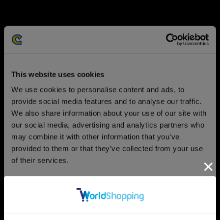
ULTRA
COLLECTOR'S
This website uses cookies
EDITION
We use cookies to personalise content and ads, to
provide social media features and to analyse our traffic.
ウルトラコレクターズエディション
We also share information about your use of our site with
our social media, advertising and analytics partners who
may combine it with other information that you’ve
provided to them or that they’ve collected from your use
of their services.
Consent
Necessary
Selection