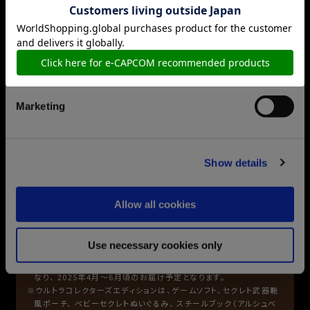
Preferences
Statistics
サイズ・仕様
Marketing
モデル：DAHON K9X Weight：9.5kg Wheel Size：
16inch(ETRTO 305) Transmission：9 Speed Folding Size
(cm)：W72×H62×D39
Show details
モンスターハンターワイルズ
セクレト折りたたみ自転車
Allow all cookies
ハンターの移動をサポートしてくれる存在のセクレトがDAHON
Use necessary cookies only
社製本格折りたたみ自転車となって登場！
※モンスターハンターワイルズ セクレト折りたたみ自転車は別送と
なり、
2025年4月～6月頃のお届け予定となります。
※ウルトラコレクターズエディションは、ゲームソフト、セクレト武器鞄
風ポーチ、
ベビーセクレトぬいぐるみ、 スチールブック（アルシュベ