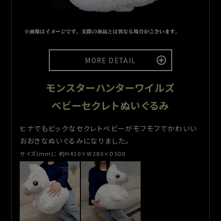
※画像はイメージです。実際の商品とは異なる場合がございま
MORE DETAIL
す。
モンスターハンターワイルズ
Q
セクレト自転車の制作裏話などあれば、ぜひ教えてください。
ベビーセクレトぬいぐるみ
A
ヒナでもビックなセクレトベビーがモフモフでかわいい
提案モデルは「K9X」か「HIT」の2択でしたが、私が今回のコラ
おおきなぬいぐるみになりました。
ボには「K9X」がよりマッチしていると考え、 自社とカプコンさんの
両方に、長時間に渡る熱い想いのプレゼンをさせてもらい、「K9X」
サイズ(mm)：
約H430×W280×D500
を採用していただきました。(その節はありがとうございました）