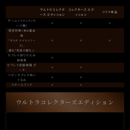
ウルトラコレクタ
コレクターズ
エデ
ソフト単品
ーズ
エディション
ィション
ゲームソフト（パッケ
⚪︎
⚪︎
⚪︎
ージ版）
限定特典
（重ね着装
備
⚪︎
⚪︎
⚪︎
「ギルド
ナイトシリー
ズ」,
護石「希望の護石」）
セクレト折りたたみ
⚪︎
自転車
セクレト武器鞄風 ポ
⚪︎
⚪︎
ーチ
ベビーセクレトぬい
⚪︎
⚪︎
ぐるみ
スチールブック
⚪︎
⚪︎
ウルトラコレクターズエディション