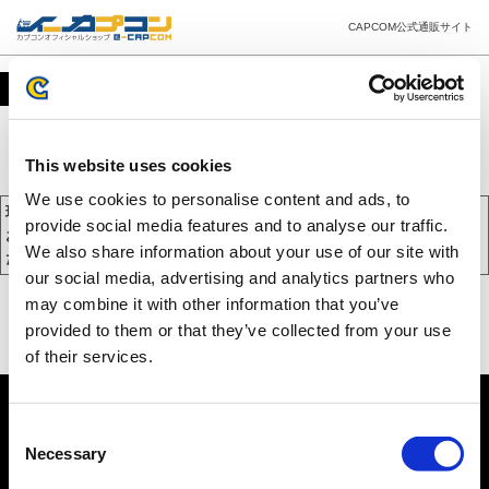
CAPCOM公式通販サイト
カート
This website uses cookies
We use cookies to personalise content and ads, to
現在、カートには商品が入っておりません。
provide social media features and to analyse our traffic.
お買い物を続けるには下の 「お買い物を続ける」 をクリックしてく
We also share information about your use of our site with
ださい。
our social media, advertising and analytics partners who
may combine it with other information that you’ve
provided to them or that they’ve collected from your use
of their services.
Consent
Necessary
Selection
PC版を表示する
©CAPCOM