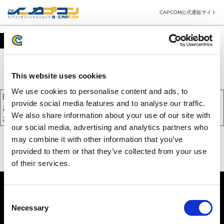
CAPCOM公式通販サイト
カート
This website uses cookies
We use cookies to personalise content and ads, to
現在、カートには商品が入っておりません。
provide social media features and to analyse our traffic.
お買い物を続けるには下の 「お買い物を続ける」 をクリックしてく
We also share information about your use of our site with
ださい。
our social media, advertising and analytics partners who
may combine it with other information that you’ve
provided to them or that they’ve collected from your use
of their services.
Consent
Necessary
Selection
PC版を表示する
©CAPCOM