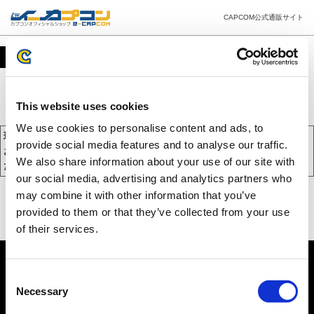
CAPCOM公式通販サイト
カート
This website uses cookies
We use cookies to personalise content and ads, to
現在、カートには商品が入っておりません。
provide social media features and to analyse our traffic.
お買い物を続けるには下の 「お買い物を続ける」 をクリックしてく
We also share information about your use of our site with
ださい。
our social media, advertising and analytics partners who
may combine it with other information that you’ve
provided to them or that they’ve collected from your use
of their services.
Consent
Necessary
Selection
PC版を表示する
©CAPCOM