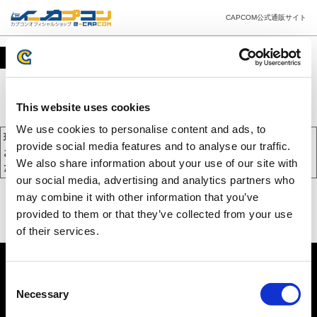
CAPCOM公式通販サイト
カート
This website uses cookies
We use cookies to personalise content and ads, to
現在、カートには商品が入っておりません。
provide social media features and to analyse our traffic.
お買い物を続けるには下の 「お買い物を続ける」 をクリックしてく
We also share information about your use of our site with
ださい。
our social media, advertising and analytics partners who
may combine it with other information that you’ve
provided to them or that they’ve collected from your use
of their services.
Consent
Necessary
Selection
PC版を表示する
©CAPCOM