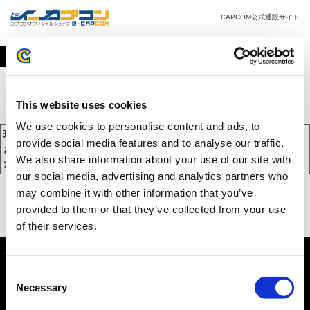
CAPCOM公式通販サイト
カート
This website uses cookies
We use cookies to personalise content and ads, to
現在、カートには商品が入っておりません。
provide social media features and to analyse our traffic.
お買い物を続けるには下の 「お買い物を続ける」 をクリックしてく
We also share information about your use of our site with
ださい。
our social media, advertising and analytics partners who
may combine it with other information that you’ve
provided to them or that they’ve collected from your use
of their services.
Consent
Necessary
Selection
PC版を表示する
©CAPCOM