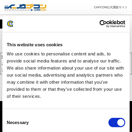
CAPCOM公式通販サイト
カート
This website uses cookies
We use cookies to personalise content and ads, to
現在、カートには商品が入っておりません。
provide social media features and to analyse our traffic.
お買い物を続けるには下の 「お買い物を続ける」 をクリックしてく
We also share information about your use of our site with
ださい。
our social media, advertising and analytics partners who
may combine it with other information that you’ve
provided to them or that they’ve collected from your use
of their services.
Consent
Necessary
Selection
PC版を表示する
©CAPCOM