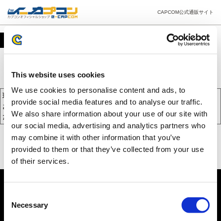
CAPCOM公式通販サイト
カート
This website uses cookies
We use cookies to personalise content and ads, to
現在、カートには商品が入っておりません。
provide social media features and to analyse our traffic.
お買い物を続けるには下の 「お買い物を続ける」 をクリックしてく
We also share information about your use of our site with
ださい。
our social media, advertising and analytics partners who
may combine it with other information that you’ve
provided to them or that they’ve collected from your use
of their services.
Consent
Necessary
Selection
PC版を表示する
©CAPCOM