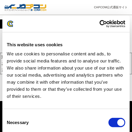
CAPCOM公式通販サイト
カート
This website uses cookies
We use cookies to personalise content and ads, to
現在、カートには商品が入っておりません。
provide social media features and to analyse our traffic.
お買い物を続けるには下の 「お買い物を続ける」 をクリックしてく
We also share information about your use of our site with
ださい。
our social media, advertising and analytics partners who
may combine it with other information that you’ve
provided to them or that they’ve collected from your use
of their services.
Consent
Necessary
Selection
PC版を表示する
©CAPCOM