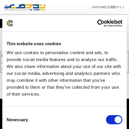
CAPCOM公式通販サイト
カート
This website uses cookies
We use cookies to personalise content and ads, to
現在、カートには商品が入っておりません。
provide social media features and to analyse our traffic.
お買い物を続けるには下の 「お買い物を続ける」 をクリックしてく
We also share information about your use of our site with
ださい。
our social media, advertising and analytics partners who
may combine it with other information that you’ve
provided to them or that they’ve collected from your use
of their services.
Consent
Necessary
Selection
PC版を表示する
©CAPCOM