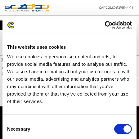
CAPCOM公式通販サイト
カート
This website uses cookies
We use cookies to personalise content and ads, to
現在、カートには商品が入っておりません。
provide social media features and to analyse our traffic.
お買い物を続けるには下の 「お買い物を続ける」 をクリックしてく
We also share information about your use of our site with
ださい。
our social media, advertising and analytics partners who
may combine it with other information that you’ve
provided to them or that they’ve collected from your use
of their services.
Consent
Necessary
Selection
PC版を表示する
©CAPCOM