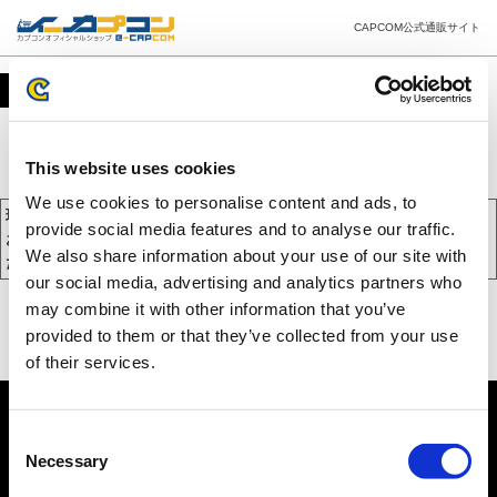
CAPCOM公式通販サイト
カート
This website uses cookies
We use cookies to personalise content and ads, to
現在、カートには商品が入っておりません。
provide social media features and to analyse our traffic.
お買い物を続けるには下の 「お買い物を続ける」 をクリックしてく
We also share information about your use of our site with
ださい。
our social media, advertising and analytics partners who
may combine it with other information that you’ve
provided to them or that they’ve collected from your use
of their services.
Consent
Necessary
Selection
PC版を表示する
©CAPCOM