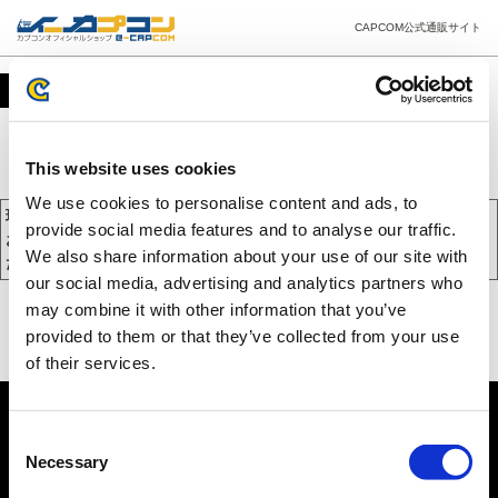
CAPCOM公式通販サイト
カート
This website uses cookies
We use cookies to personalise content and ads, to
現在、カートには商品が入っておりません。
provide social media features and to analyse our traffic.
お買い物を続けるには下の 「お買い物を続ける」 をクリックしてく
We also share information about your use of our site with
ださい。
our social media, advertising and analytics partners who
may combine it with other information that you’ve
provided to them or that they’ve collected from your use
of their services.
Consent
Necessary
Selection
PC版を表示する
©CAPCOM