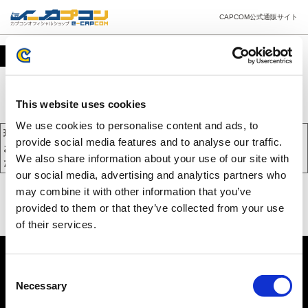
CAPCOM公式通販サイト
カート
This website uses cookies
We use cookies to personalise content and ads, to
現在、カートには商品が入っておりません。
provide social media features and to analyse our traffic.
お買い物を続けるには下の 「お買い物を続ける」 をクリックしてく
We also share information about your use of our site with
ださい。
our social media, advertising and analytics partners who
may combine it with other information that you’ve
provided to them or that they’ve collected from your use
of their services.
Consent
Necessary
Selection
PC版を表示する
©CAPCOM