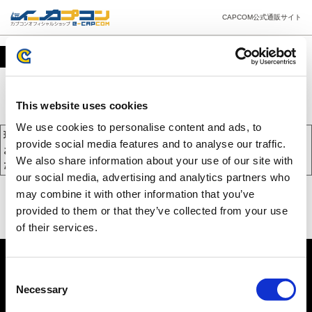
CAPCOM公式通販サイト
カート
This website uses cookies
We use cookies to personalise content and ads, to
現在、カートには商品が入っておりません。
provide social media features and to analyse our traffic.
お買い物を続けるには下の 「お買い物を続ける」 をクリックしてく
We also share information about your use of our site with
ださい。
our social media, advertising and analytics partners who
may combine it with other information that you’ve
provided to them or that they’ve collected from your use
of their services.
Consent
Necessary
Selection
PC版を表示する
©CAPCOM