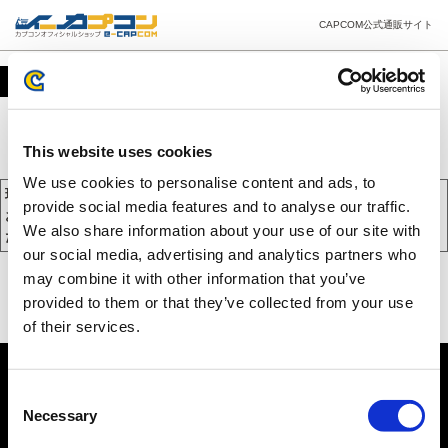
CAPCOM公式通販サイト
カート
This website uses cookies
We use cookies to personalise content and ads, to
現在、カートには商品が入っておりません。
provide social media features and to analyse our traffic.
お買い物を続けるには下の 「お買い物を続ける」 をクリックしてく
We also share information about your use of our site with
ださい。
our social media, advertising and analytics partners who
may combine it with other information that you’ve
provided to them or that they’ve collected from your use
of their services.
Consent
Necessary
Selection
PC版を表示する
©CAPCOM