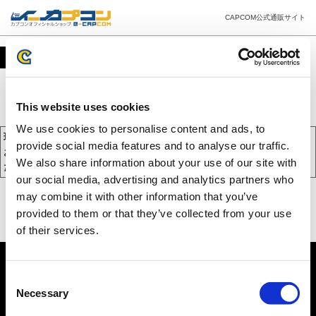
CAPCOM公式通販サイト
カート
This website uses cookies
We use cookies to personalise content and ads, to
現在、カートには商品が入っておりません。
provide social media features and to analyse our traffic.
お買い物を続けるには下の 「お買い物を続ける」 をクリックしてく
We also share information about your use of our site with
ださい。
our social media, advertising and analytics partners who
may combine it with other information that you’ve
provided to them or that they’ve collected from your use
of their services.
Consent
Necessary
Selection
PC版を表示する
©CAPCOM