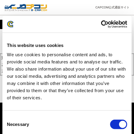
CAPCOM公式通販サイト
カート
This website uses cookies
We use cookies to personalise content and ads, to
現在、カートには商品が入っておりません。
provide social media features and to analyse our traffic.
お買い物を続けるには下の 「お買い物を続ける」 をクリックしてく
We also share information about your use of our site with
ださい。
our social media, advertising and analytics partners who
may combine it with other information that you’ve
provided to them or that they’ve collected from your use
of their services.
Consent
Necessary
Selection
PC版を表示する
©CAPCOM