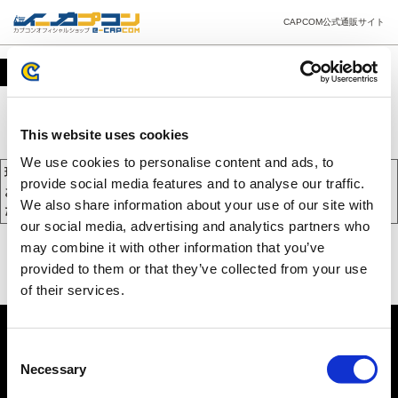
CAPCOM公式通販サイト
カート
This website uses cookies
We use cookies to personalise content and ads, to
現在、カートには商品が入っておりません。
provide social media features and to analyse our traffic.
お買い物を続けるには下の 「お買い物を続ける」 をクリックしてく
We also share information about your use of our site with
ださい。
our social media, advertising and analytics partners who
may combine it with other information that you’ve
provided to them or that they’ve collected from your use
of their services.
Consent
Necessary
Selection
PC版を表示する
©CAPCOM