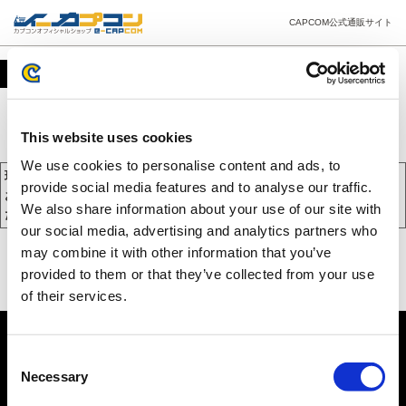
CAPCOM公式通販サイト
カート
This website uses cookies
We use cookies to personalise content and ads, to
現在、カートには商品が入っておりません。
provide social media features and to analyse our traffic.
お買い物を続けるには下の 「お買い物を続ける」 をクリックしてく
We also share information about your use of our site with
ださい。
our social media, advertising and analytics partners who
may combine it with other information that you’ve
provided to them or that they’ve collected from your use
of their services.
Consent
Necessary
Selection
PC版を表示する
©CAPCOM