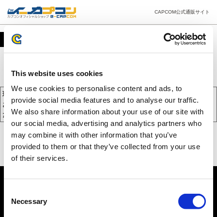
CAPCOM公式通販サイト
カート
This website uses cookies
We use cookies to personalise content and ads, to
現在、カートには商品が入っておりません。
provide social media features and to analyse our traffic.
お買い物を続けるには下の 「お買い物を続ける」 をクリックしてく
We also share information about your use of our site with
ださい。
our social media, advertising and analytics partners who
may combine it with other information that you’ve
provided to them or that they’ve collected from your use
of their services.
Consent
Necessary
Selection
PC版を表示する
©CAPCOM