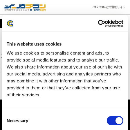
CAPCOM公式通販サイト
カート
This website uses cookies
We use cookies to personalise content and ads, to
現在、カートには商品が入っておりません。
provide social media features and to analyse our traffic.
お買い物を続けるには下の 「お買い物を続ける」 をクリックしてく
We also share information about your use of our site with
ださい。
our social media, advertising and analytics partners who
may combine it with other information that you’ve
provided to them or that they’ve collected from your use
of their services.
Consent
Necessary
Selection
PC版を表示する
©CAPCOM