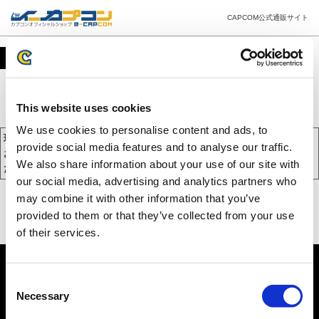
CAPCOM公式通販サイト
カート
This website uses cookies
We use cookies to personalise content and ads, to
現在、カートには商品が入っておりません。
provide social media features and to analyse our traffic.
お買い物を続けるには下の 「お買い物を続ける」 をクリックしてく
We also share information about your use of our site with
ださい。
our social media, advertising and analytics partners who
may combine it with other information that you’ve
provided to them or that they’ve collected from your use
of their services.
Consent
Necessary
Selection
PC版を表示する
©CAPCOM