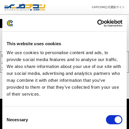
CAPCOM公式通販サイト
カート
This website uses cookies
We use cookies to personalise content and ads, to
現在、カートには商品が入っておりません。
provide social media features and to analyse our traffic.
お買い物を続けるには下の 「お買い物を続ける」 をクリックしてく
We also share information about your use of our site with
ださい。
our social media, advertising and analytics partners who
may combine it with other information that you’ve
provided to them or that they’ve collected from your use
of their services.
Consent
Necessary
Selection
PC版を表示する
©CAPCOM