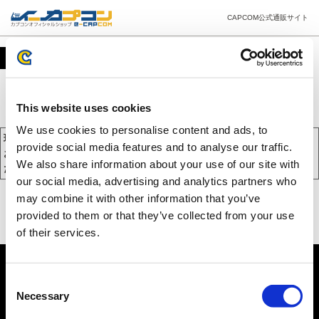
CAPCOM公式通販サイト
カート
This website uses cookies
We use cookies to personalise content and ads, to
現在、カートには商品が入っておりません。
provide social media features and to analyse our traffic.
お買い物を続けるには下の 「お買い物を続ける」 をクリックしてく
We also share information about your use of our site with
ださい。
our social media, advertising and analytics partners who
may combine it with other information that you’ve
provided to them or that they’ve collected from your use
of their services.
Consent
Necessary
Selection
PC版を表示する
©CAPCOM