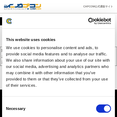
CAPCOM公式通販サイト
カート
This website uses cookies
We use cookies to personalise content and ads, to
現在、カートには商品が入っておりません。
provide social media features and to analyse our traffic.
お買い物を続けるには下の 「お買い物を続ける」 をクリックしてく
We also share information about your use of our site with
ださい。
our social media, advertising and analytics partners who
may combine it with other information that you’ve
provided to them or that they’ve collected from your use
of their services.
Consent
Necessary
Selection
PC版を表示する
©CAPCOM