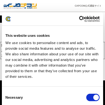
CAPCOM公式通販サイト
カート
This website uses cookies
We use cookies to personalise content and ads, to
現在、カートには商品が入っておりません。
provide social media features and to analyse our traffic.
お買い物を続けるには下の 「お買い物を続ける」 をクリックしてく
We also share information about your use of our site with
ださい。
our social media, advertising and analytics partners who
may combine it with other information that you’ve
provided to them or that they’ve collected from your use
of their services.
Consent
Necessary
Selection
PC版を表示する
©CAPCOM