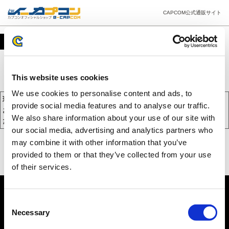
CAPCOM公式通販サイト
カート
This website uses cookies
We use cookies to personalise content and ads, to
現在、カートには商品が入っておりません。
provide social media features and to analyse our traffic.
お買い物を続けるには下の 「お買い物を続ける」 をクリックしてく
We also share information about your use of our site with
ださい。
our social media, advertising and analytics partners who
may combine it with other information that you’ve
provided to them or that they’ve collected from your use
of their services.
Consent
Necessary
Selection
PC版を表示する
©CAPCOM