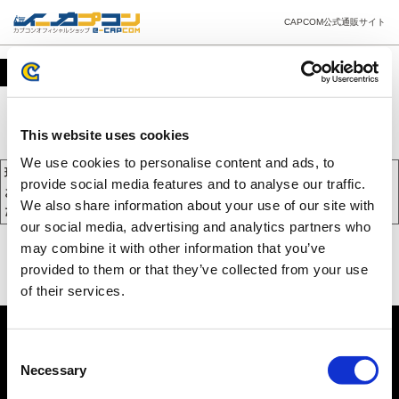
CAPCOM公式通販サイト
カート
This website uses cookies
We use cookies to personalise content and ads, to
現在、カートには商品が入っておりません。
provide social media features and to analyse our traffic.
お買い物を続けるには下の 「お買い物を続ける」 をクリックしてく
We also share information about your use of our site with
ださい。
our social media, advertising and analytics partners who
may combine it with other information that you’ve
provided to them or that they’ve collected from your use
of their services.
Consent
Necessary
Selection
PC版を表示する
©CAPCOM