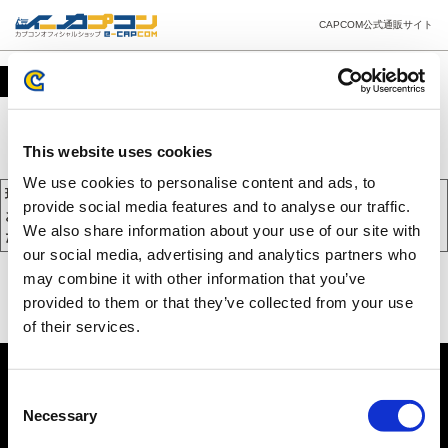
CAPCOM公式通販サイト
カート
This website uses cookies
We use cookies to personalise content and ads, to
現在、カートには商品が入っておりません。
provide social media features and to analyse our traffic.
お買い物を続けるには下の 「お買い物を続ける」 をクリックしてく
We also share information about your use of our site with
ださい。
our social media, advertising and analytics partners who
may combine it with other information that you’ve
provided to them or that they’ve collected from your use
of their services.
Consent
Necessary
Selection
PC版を表示する
©CAPCOM