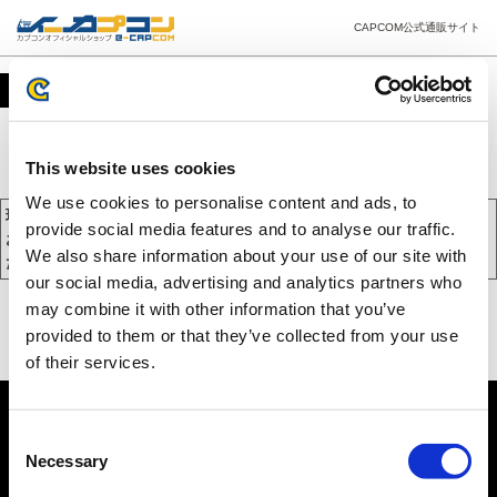
CAPCOM公式通販サイト
カート
This website uses cookies
We use cookies to personalise content and ads, to
現在、カートには商品が入っておりません。
provide social media features and to analyse our traffic.
お買い物を続けるには下の 「お買い物を続ける」 をクリックしてく
We also share information about your use of our site with
ださい。
our social media, advertising and analytics partners who
may combine it with other information that you’ve
provided to them or that they’ve collected from your use
of their services.
Consent
Necessary
Selection
PC版を表示する
©CAPCOM