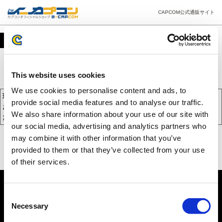
CAPCOM公式通販サイト
カート
This website uses cookies
We use cookies to personalise content and ads, to
現在、カートには商品が入っておりません。
provide social media features and to analyse our traffic.
お買い物を続けるには下の 「お買い物を続ける」 をクリックしてく
We also share information about your use of our site with
ださい。
our social media, advertising and analytics partners who
may combine it with other information that you’ve
provided to them or that they’ve collected from your use
of their services.
Consent
Necessary
Selection
PC版を表示する
©CAPCOM