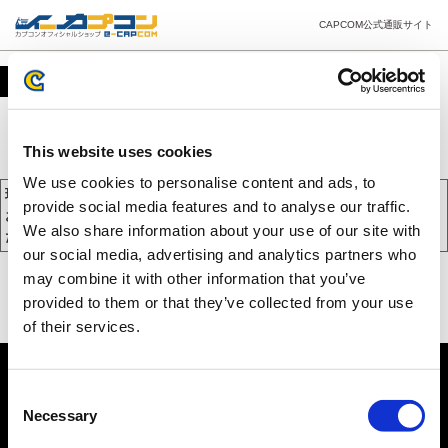
CAPCOM公式通販サイト
カート
This website uses cookies
We use cookies to personalise content and ads, to
現在、カートには商品が入っておりません。
provide social media features and to analyse our traffic.
お買い物を続けるには下の 「お買い物を続ける」 をクリックしてく
We also share information about your use of our site with
ださい。
our social media, advertising and analytics partners who
may combine it with other information that you’ve
provided to them or that they’ve collected from your use
of their services.
Consent
Necessary
Selection
PC版を表示する
©CAPCOM