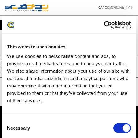
CAPCOM公式通販サイト
カート
This website uses cookies
We use cookies to personalise content and ads, to
現在、カートには商品が入っておりません。
provide social media features and to analyse our traffic.
お買い物を続けるには下の 「お買い物を続ける」 をクリックしてく
We also share information about your use of our site with
ださい。
our social media, advertising and analytics partners who
may combine it with other information that you’ve
provided to them or that they’ve collected from your use
of their services.
Consent
Necessary
Selection
PC版を表示する
©CAPCOM