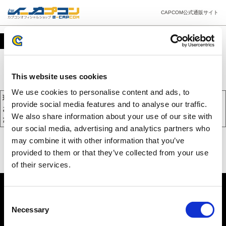
CAPCOM公式通販サイト
カート
This website uses cookies
We use cookies to personalise content and ads, to
現在、カートには商品が入っておりません。
provide social media features and to analyse our traffic.
お買い物を続けるには下の 「お買い物を続ける」 をクリックしてく
We also share information about your use of our site with
ださい。
our social media, advertising and analytics partners who
may combine it with other information that you’ve
provided to them or that they’ve collected from your use
of their services.
Consent
Necessary
Selection
PC版を表示する
©CAPCOM